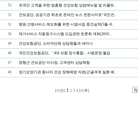
53
외국인 고객을 위한 맞춤형 건강보험 상담매뉴얼 및 리플릿..
52
건보공단, 공공기관 최초로 온라인 뉴스 전문사이트‘국민건..
51
병원 간병서비스 제도화를 위한 시범사업 중간실적(5월~8..
50
재가서비스 자동청구시스템 도입관련 토론회 개최(2010...
49
건강보험공단, 소비자단체 상담원들과 세미나
48
국민건강보험공단, 「4대 보험 징수통합」시범운영 돌입
47
정형근 건보공단 이사장, 고객센터 상담체험
46
장기요양기관 종사자 건강 장해예방 자료(근골격계 질환 예..
1
[이전]
2
3
4
[이후]