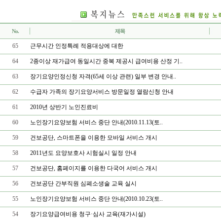
No.
제목
65
근무시간 인정특례 적용대상에 대한
64
2종이상 재가급여 동일시간 중복 제공시 급여비용 산정 기..
63
장기요양인정신청 자격(65세 이상 관련) 일부 변경 안내..
62
수급자 가족의 장기요양서비스 방문일정 열람신청 안내
61
2010년 상반기 노인진료비
60
노인장기요양보험 서비스 중단 안내(2010.11.13(토..
59
건보공단, 스마트폰을 이용한 모바일 서비스 개시
58
2011년도 요양보호사 시험실시 일정 안내
57
건보공단, 홈페이지를 이용한 다국어 서비스 개시
56
건보공단 간부직원 심폐소생술 교육 실시
55
노인장기요양보험 서비스 중단 안내(2010.10.23(토..
54
장기요양급여비용 청구·심사 교육(재가시설)